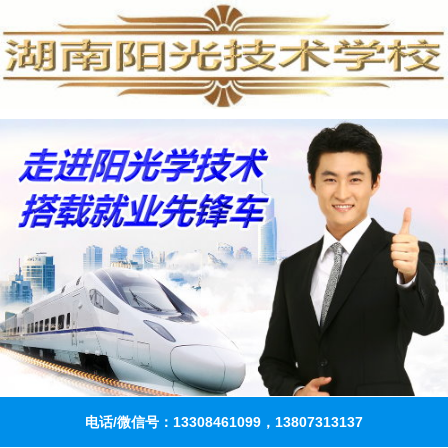
电话/微信号：13308461099，13807313137