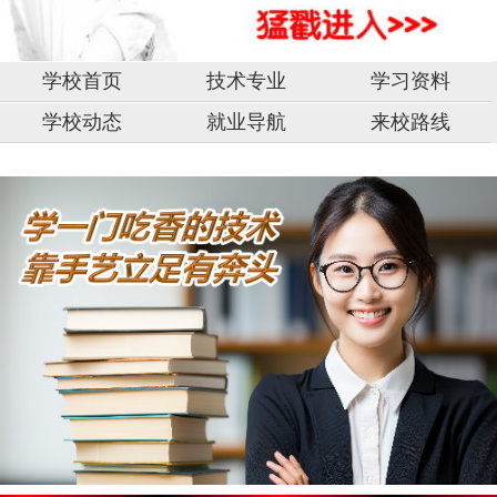
学校首页
技术专业
学习资料
学校动态
就业导航
来校路线
中
山
市,
固
原
湖
南