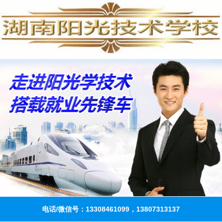
电话/微信号：13308461099，13807313137