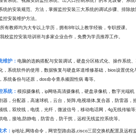
报警系统、视频安防监控系统、出入口控制系统）的常见设备、系统
系统的安装规范、方法，掌握监控安装三大系统的调试步骤、排除故
监控安装维护方法。
所有教师均为大专以上学历，拥有8年以上教学经验，专职授课。
我校监控安装培训班与多家企业合作，免费为学员推荐工作。
统维护：
电脑的选购搭配与安装调试，硬盘分区格式化、操作系统、
化，系统软件的使用，数据恢复与硬盘坏道维修基础，bios设置优化
，系统备份与还原，dos命令查杀顽固性病 毒等。
控系统：
模拟摄像机，ip网络高清摄像机，硬盘录像机，数字光端机
割器，分配器，高速球机，云台，矩阵,电视墙体,复合器，防雷器，
频线，双绞线，电缆，光纤，微波信号，移动电话网，4g无线传输等
供电，接地,防静电，防雷击，防干扰，远程无线监控系统等。
技术：
ip地址,网络命令，网管型路由器,cisco三层交换机配置及远程