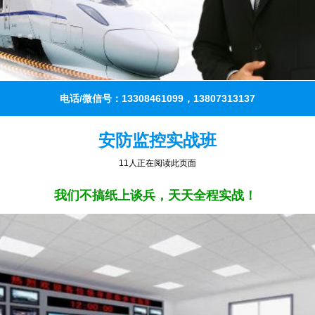
电话/微信号：13308461099，13807313137
安防监控实战班
13人正在阅读此页面
我们不搞纸上谈兵，天天全程实战！