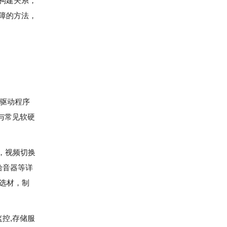
构建关系，
障的方法，
驱动程序
与常见软硬
，视频切换
拾音器等详
选材，制
监控,存储服