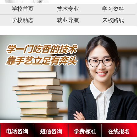
学校首页
技术专业
学习资料
学校动态
就业导航
来校路线
中
山
市,
固
原
湖
市,
南
阳
银
光
技
川
电话咨询
短信咨询
学费标准
在线报名
术