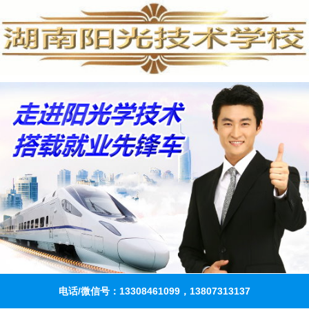
电话/微信号：13308461099，13807313137