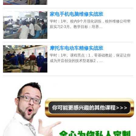
班】
家电手机电脑维修实战班
2026年8月9号_湖南_陈同学（186****9346）报名:
【水电+电工+PLC培训
学时：1年。校内9个月强化训练，校外维修公司带
班】
薪实习2-3月。教学目标：培养…
摩托车电动车精修实战班
学时：1年。课程亮点：1，零基础教起，保证让你
成为开店创业的技术型老板2，…