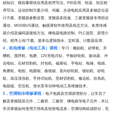
础知识、模拟量模块应用及程序写法。PID应用、恒温、恒压程
序写法。运动控制方案介绍、伺服、步进电机应用及多轴定位设
计方案。变频器参数设置、变频器多段速、三菱变频器专用协议
通信、MODBUS通信。触摸屏软件使用及组态方法。各类传感
器介绍及编码器接线方法。继电器电路控制。PLC选型、原理介
绍。程序上传/下载。基本位逻辑指令。定时器、计数器应用。
4，机电维修（电动工具）课程：
学习：雕刻机、砂带机、开
槽机、搅拌机、电磨、12V充电式钻、平板砂轮机、振动器、冲
击电钻、石材切割机、封包机、磁座钻、手电钻、电锤、电镐、
角磨机、电刨、电圆锯、曲线锯、直向砂轮机、锯铝机、砂轮
机、高压清洗机、手持式钻机、型材切割机、修边机、吹风机、
电链锯、空压机、潜水泵等32种电动工具维修技术。
5，空调制冷维修课程：
电子电路及空调原理部分，让学员了
解及掌握阻容元件，二极管、三极管、继电路等电子元件，并让
学员掌握如何使用万用表及钳形电流表；空调结构组成部分，毛