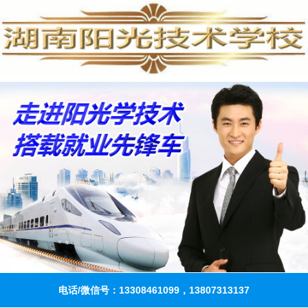
电话/微信号：13308461099，13807313137