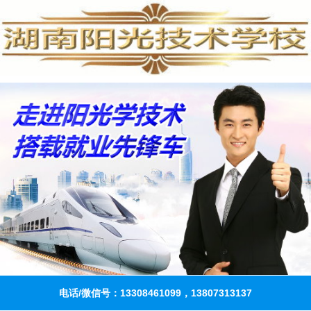
电话/微信号：13308461099，13807313137