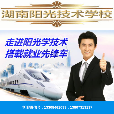
电话/微信号：13308461099，13807313137