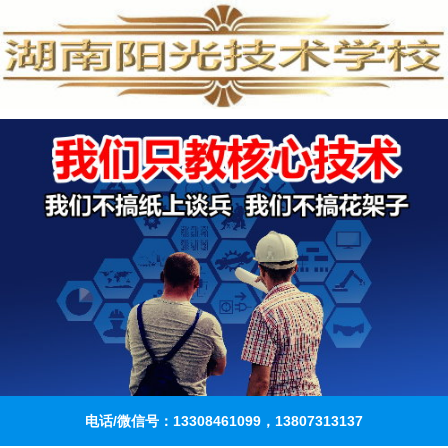
电话/微信号：13308461099，13807313137