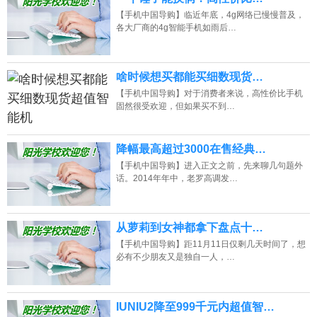
【手机中国导购】临近年底，4g网络已慢慢普及，
各大厂商的4g智能手机如雨后…
啥时候想买都能买细数现货…
【手机中国导购】对于消费者来说，高性价比手机
固然很受欢迎，但如果买不到…
降幅最高超过3000在售经典…
【手机中国导购】进入正文之前，先来聊几句题外
话。2014年年中，老罗高调发…
从萝莉到女神都拿下盘点十…
【手机中国导购】距11月11日仅剩几天时间了，想
必有不少朋友又是独自一人，…
IUNIU2降至999千元内超值智…