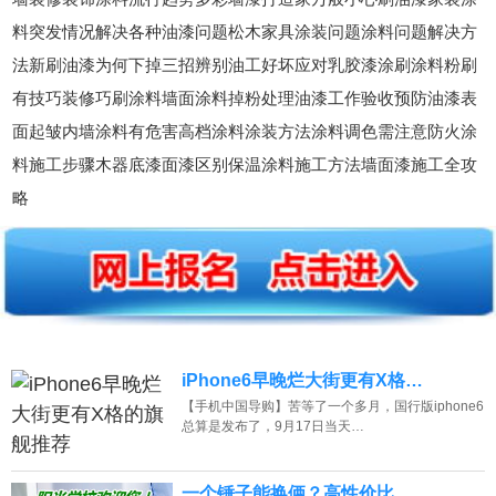
料突发情况解决各种油漆问题松木家具涂装问题涂料问题解决方
法新刷油漆为何下掉三招辨别油工好坏应对乳胶漆涂刷涂料粉刷
有技巧装修巧刷涂料墙面涂料掉粉处理油漆工作验收预防油漆表
面起皱内墙涂料有危害高档涂料涂装方法涂料调色需注意防火涂
料施工步骤木器底漆面漆区别保温涂料施工方法墙面漆施工全攻
略
iPhone6早晚烂大街更有X格…
【手机中国导购】苦等了一个多月，国行版iphone6
总算是发布了，9月17日当天…
一个锤子能换俩？高性价比…